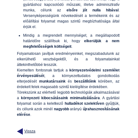
gyártáshoz kapcsolódó műszaki, illetve adminisztratív
munka, célunk az
elsőre jót nulla hibával
.
Versenyképességünk növekedését a termékeink és az
előállítási folyamat magas szintű megbízhatósága által
érjük el.
Mindig a megrendelt mennyiséget, a megállapodott
határidőre szállítsuk ki, hogy
elkerüljük a nem
megfelelősségek költségeit
.
Folyamatosan javítjuk eredményeinket, megszabadulunk az
elkerülhető vesztségektől, és a folyamatainkat
áttekinthetőbbé tesszük.
Kiemelten fontosnak tartjuk a
környezetvédelmi szemlélet
érvényesülését
, a környezettudatos gondolkodás
elterjedését
munkatársaink
és
beszállítóink
körében, az
érdekelt felek magasabb szintű kielégítése érdekében.
Törekszünk az elérhető legjobb technológiák alkalmazásával
a
környezeti kibocsátásaink
minimalizálására
. A gyártási
folyamat során a keletkező
hulladékot szelektíven
gyűjtjük,
és célunk azok minél
nagyobb
arányú
újrahasznosításának
elérése
.
Vissza