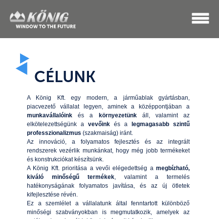
CÉLUNK
A König Kft. egy modern, a járműablak gyártásban,
piacvezető vállalat legyen, aminek a középpontjában a
munkavállalóink
és a
környezetünk
áll, valamint az
elkötelezettségünk a
vevőink
és a
legmagasabb szintű
professzionalizmus
(szakmaiság) iránt.
Az innováció, a folyamatos fejlesztés és az integrált
rendszerek vezérlik munkánkat, hogy még jobb termékeket
és konstrukciókat készítsünk.
A König Kft. prioritása a vevői elégedettség a
megbízható,
kiváló minőségű termékek
, valamint a termelés
hatékonyságának folyamatos javítása, és az új ötletek
kifejlesztése révén.
Ez a szemlélet a vállalatunk által fenntartott különböző
minőségi szabványokban is megmutatkozik, amelyek az