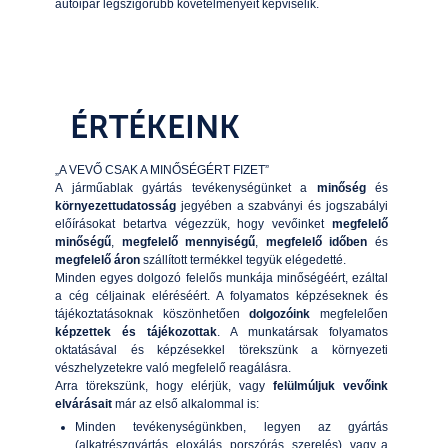
autóipar legszigorúbb követelményeit képviselik.
ÉRTÉKEINK
„A VEVŐ CSAK A MINŐSÉGÉRT FIZET”
A járműablak gyártás tevékenységünket a
minőség
és
környezettudatosság
jegyében a szabványi és jogszabályi
előírásokat betartva végezzük, hogy vevőinket
megfelelő
minőségű
,
megfelelő mennyiségű
,
megfelelő időben
és
megfelelő áron
szállított termékkel tegyük elégedetté.
Minden egyes dolgozó felelős munkája minőségéért, ezáltal
a cég céljainak eléréséért. A folyamatos képzéseknek és
tájékoztatásoknak köszönhetően
dolgozóink
megfelelően
képzettek és tájékozottak
. A munkatársak folyamatos
oktatásával és képzésekkel törekszünk a környezeti
vészhelyzetekre való megfelelő reagálásra.
Arra törekszünk, hogy elérjük, vagy
felülmúljuk vevőink
elvárásait
már az első alkalommal is:
Minden tevékenységünkben, legyen az gyártás
(alkatrészgyártás, eloxálás, porszórás, szerelés), vagy a