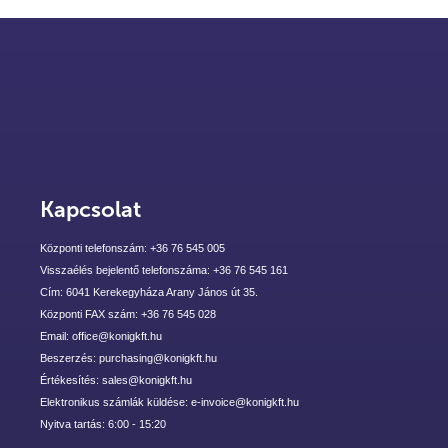
Kapcsolat
Központi telefonszám: +36 76 545 005
Visszaélés bejelentő telefonszáma: +36 76 545 161
Cím: 6041 Kerekegyháza Arany János út 35.
Központi FAX szám: +36 76 545 028
Email: office@konigkft.hu
Beszerzés: purchasing@konigkft.hu
Értékesítés: sales@konigkft.hu
Elektronikus számlák küldése: e-invoice@konigkft.hu
Nyitva tartás: 6:00 - 15:20