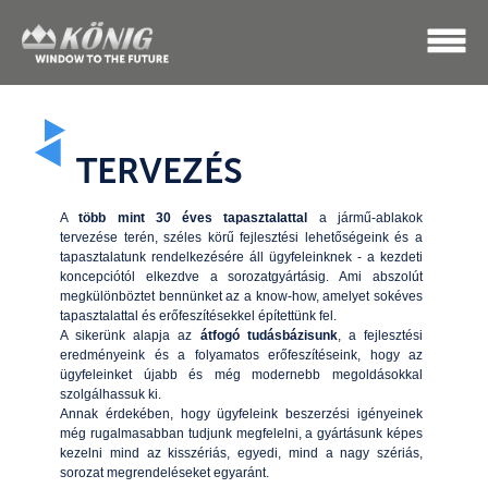
TERVEZÉS
A
több mint 30 éves tapasztalattal
a jármű-ablakok
tervezése terén, széles körű fejlesztési lehetőségeink és a
tapasztalatunk rendelkezésére áll ügyfeleinknek - a kezdeti
koncepciótól elkezdve a sorozatgyártásig. Ami abszolút
megkülönböztet bennünket az a know-how, amelyet sokéves
tapasztalattal és erőfeszítésekkel építettünk fel.
A sikerünk alapja az
átfogó tudásbázisunk
, a fejlesztési
eredményeink és a folyamatos erőfeszítéseink, hogy az
ügyfeleinket újabb és még modernebb megoldásokkal
szolgálhassuk ki.
Annak érdekében, hogy ügyfeleink beszerzési igényeinek
még rugalmasabban tudjunk megfelelni, a gyártásunk képes
kezelni mind az kisszériás, egyedi, mind a nagy szériás,
sorozat megrendeléseket egyaránt.